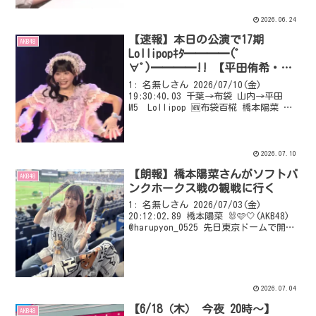
もとっても絵が苦手な私...
2026.06.24
【速報】本日の公演で17期
AKB48
Lollipopｷﾀ━━━━(ﾟ
∀ﾟ)━━━━!! 【平田侑希・橋
本恵理子・布袋百椛】
1: 名無しさん 2026/07/10(金)
19:30:40.03 千葉→布袋 山内→平田
M5 Lollipop 🆕布袋百椛 橋本陽菜 🆕
平田侑希 #ここからだ公演
VIPQ2_EXTDAT: none:none:1000:512::
...
2026.07.10
【朗報】橋本陽菜さんがソフトバ
AKB48
ンクホークス戦の観戦に行く
1: 名無しさん 2026/07/03(金)
20:12:02.89 橋本陽菜 🐰🩷🤍(AKB48)
@harupyon_0525 先日東京ドームで開催
された 🤍#鷹祭SUMMERBOOST🤍に行って
きました⚾ そして｢たかほーーーー｣🕊
🕊...
2026.07.04
【6/18（木） 今夜 20時～】
AKB48