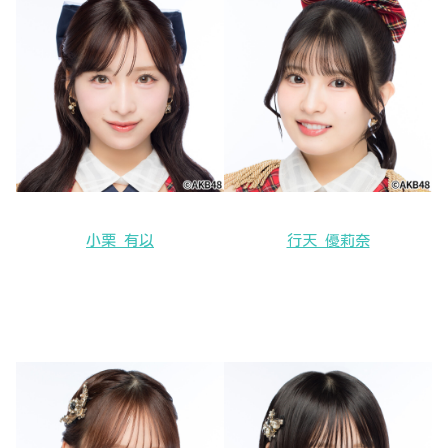
小栗 有以
行天 優莉奈