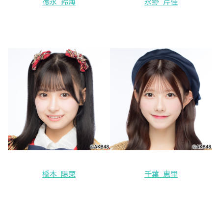
徳永 羚海
永野 芹佳
橋本 陽菜
千葉 恵里