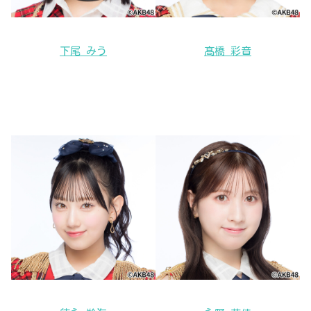
下尾 みう
髙橋 彩音