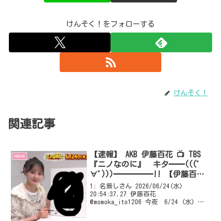
けんそく！をフォローする
けんそく！
関連記事
【速報】 AKB 伊藤百花 📺 TBS
AKB48
『ニノなのに』 キタ━━(((ﾟ
∀ﾟ)))━━━━━!! 【伊藤百花
は絵が上手くなるか？】
1: 名無しさん 2026/06/24(水)
20:54:37.27 伊藤百花
@momoka_ito1206 今夜 6/24 (水) よ
る8時54分～！ TBS『ニノなのに』さん
に出演させていただきます📺 実はとって