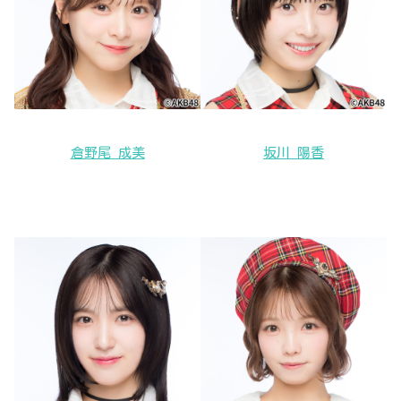
倉野尾 成美
坂川 陽香