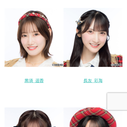
黒須 遥香
長友 彩海