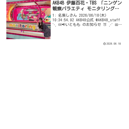
AKB48 伊藤百花・TBS 「ニンゲン
観察バラエティ モニタリング」
出演 📺
1: 名無しさん 2026/06/18(木)
10:34:54.92 AKB48公式 @AKB48_staff
⋱ ꉂꉂ📢いともも のお知らせ 🍑 ⋰ 📅本
日 6/18(木)20:00~放送 TBSテレビ
「ニンゲン観察バラエティ モニタリ...
2026.06.18