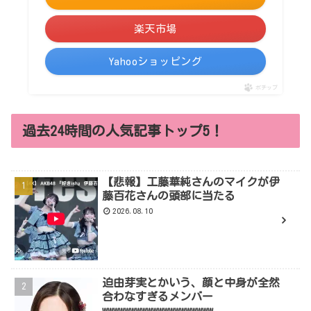
楽天市場
Yahooショッピング
ポチップ
過去24時間の人気記事トップ5！
【悲報】工藤華純さんのマイクが伊
藤百花さんの頭部に当たる
2026.08.10
迫由芽実とかいう、顔と中身が全然
合わなすぎるメンバー
wwwwwwwwwwwwwwwwwwww