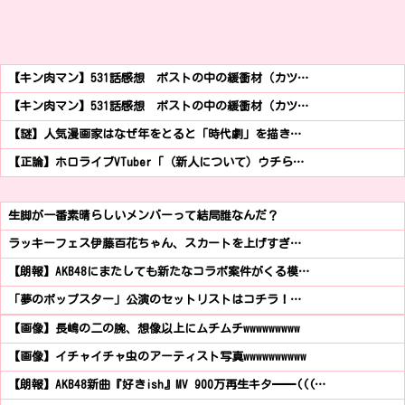
【キン肉マン】531話感想 ポストの中の緩衝材（カツ…
【キン肉マン】531話感想 ポストの中の緩衝材（カツ…
【謎】人気漫画家はなぜ年をとると「時代劇」を描き…
【正論】ホロライブVTuber「（新人について）ウチら…
生脚が一番素晴らしいメンバーって結局誰なんだ？
ラッキーフェス伊藤百花ちゃん、スカートを上げすぎ…
【朗報】AKB48にまたしても新たなコラボ案件がくる模…
「夢のポップスター」公演のセットリストはコチラ！…
【画像】長嶋の二の腕、想像以上にムチムチwwwwwwwww
【画像】イチャイチャ虫のアーティスト写真wwwwwwwwww
【朗報】AKB48新曲『好きish』MV 900万再生キタ━━(((…