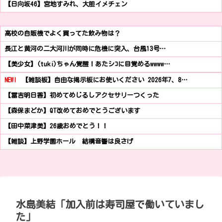
【日向坂46】宮地すみれ、大胆イメチェン
高校の自販機でよく買ってた飲み物は？
長江と黄河の二大河川が同時に危機に突入、台風13号…
【美少女】(tuki)ちゃん覚醒！あたシｺに目覚めるwwww…
NEW!
【雑談板】自由な掲示板にお使いください 2026年7、8…
【冨吉明日香】初めてめじるしアクセサリーつくった
【森保まどか】QT改めておめでとうございます
【田中菜津美】26歳おめでとう！！
【雑談】上野学園ホール 結構音響は良さげ
水島美結「加入前は寿司屋で働いていまし
た」