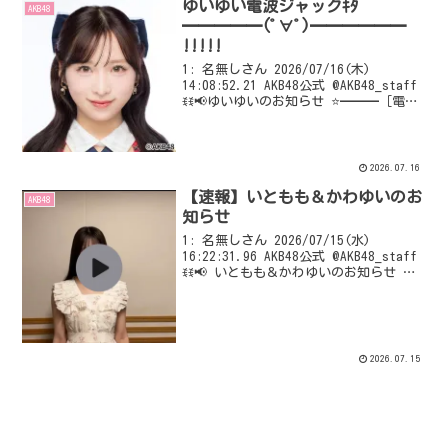
ゆいゆい電波ジャックｷﾀ
AKB48
━━━━━(ﾟ∀ﾟ)━━━━━━
!!!!!
1: 名無しさん 2026/07/16(木)
14:08:52.21 AKB48公式 @AKB48_staff
ꉂꉂ📢ゆいゆいのお知らせ ⭐━━━［電波
ジャック］━━━🌟 📡明日
7/17(金)19:00～ 日本テレビ「 #沸騰
ワード10...
2026.07.16
【速報】いともも＆かわゆいのお
AKB48
知らせ
1: 名無しさん 2026/07/15(水)
16:22:31.96 AKB48公式 @AKB48_staff
ꉂꉂ📢 いともも＆かわゆいのお知らせ 📻
_______________________ 本日
7/15(水)25:00～ 文化...
2026.07.15