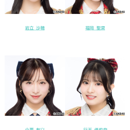
岩立 沙穂
福岡 聖菜
小栗 有以
行天 優莉奈