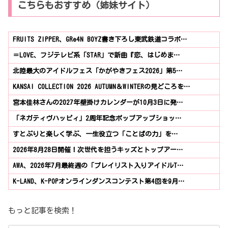
こちらもおすすめ（姉妹サイト）
FRUITS ZIPPER、GRe4N BOYZ書き下ろし東武鉄道コラボ…
＝LOVE、フジテレビ系「STAR」で新曲『恋、はじめま…
北陸最大のアイドルフェス「かがやきフェス2026」第5…
KANSAI COLLECTION 2026 AUTUMN＆WINTERの見どころを…
宮本佳林さんの2027年壁掛けカレンダーが10月3日に発…
「ネガティヴハッピィ」2周年記念ポップアップショッ…
すとぷりと楽しく学ぶ、一生役立つ「ことばの力」を…
2026年8月28日開催！次世代を担うキッズとトップアー…
AWA、2026年7月最終週の「プレイリスト入りアイドルT…
K-LAND、K-POPオンラインダンスコンテスト第4回を9月…
もっと記事を検索！