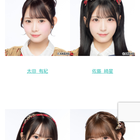
太田 有紀
佐藤 綺星