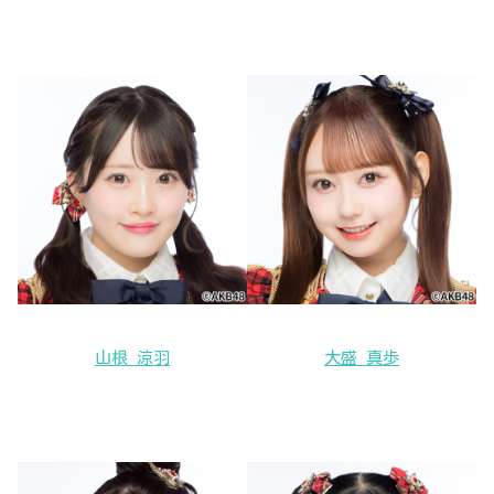
山根 涼羽
大盛 真歩