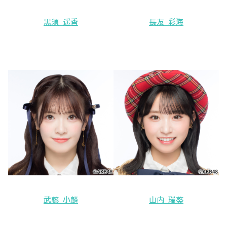
黒須 遥香
長友 彩海
武藤 小麟
山内 瑞葵