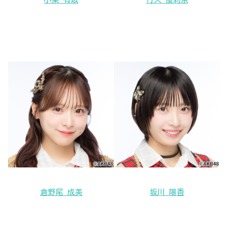
倉野尾 成美
坂川 陽香