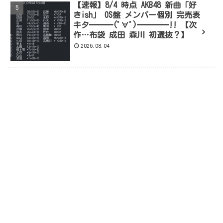
【速報】8/4 時点 AKB48 新曲「好
きish」 OS盤 メンバー個別 完売表
キタ━━━(ﾟ∀ﾟ)━━━━!! 【次
作…布袋 成田 森川 初選抜？】
2026.08.04