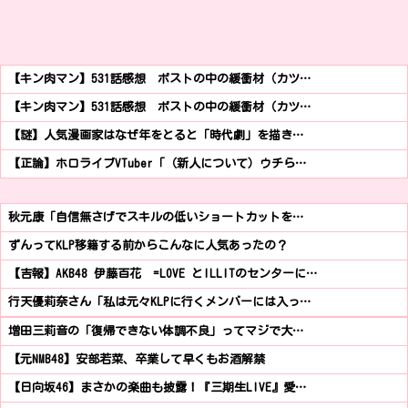
【キン肉マン】531話感想 ポストの中の緩衝材（カツ…
【キン肉マン】531話感想 ポストの中の緩衝材（カツ…
【謎】人気漫画家はなぜ年をとると「時代劇」を描き…
【正論】ホロライブVTuber「（新人について）ウチら…
秋元康「自信無さげでスキルの低いショートカットを…
ずんってKLP移籍する前からこんなに人気あったの？
【吉報】AKB48 伊藤百花 =LOVE とILLITのセンターに…
行天優莉奈さん「私は元々KLPに行くメンバーには入っ…
増田三莉音の「復帰できない体調不良」ってマジで大…
【元NMB48】安部若菜、卒業して早くもお酒解禁
【日向坂46】まさかの楽曲も披露！『三期生LIVE』愛…