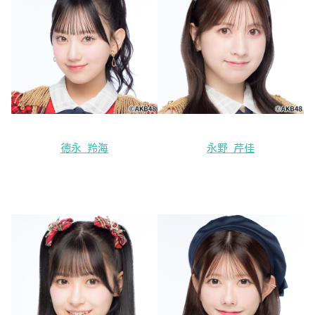
徳永 羚海
永野 芹佳