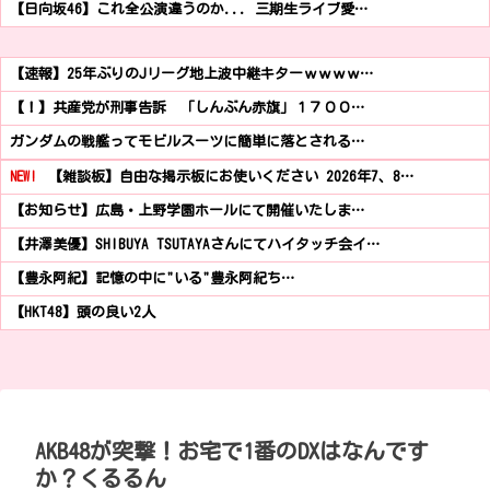
【日向坂46】これ全公演違うのか... 三期生ライブ愛…
【速報】25年ぶりのJリーグ地上波中継キターｗｗｗｗ…
【！】共産党が刑事告訴 「しんぶん赤旗」１７００…
ガンダムの戦艦ってモビルスーツに簡単に落とされる…
NEW!
【雑談板】自由な掲示板にお使いください 2026年7、8…
【お知らせ】広島・上野学園ホールにて開催いたしま…
【井澤美優】SHIBUYA TSUTAYAさんにてハイタッチ会イ…
【豊永阿紀】記憶の中に"いる"豊永阿紀ち…
【HKT48】頭の良い2人
AKB48が突撃！お宅で1番のDXはなんです
か？くるるん