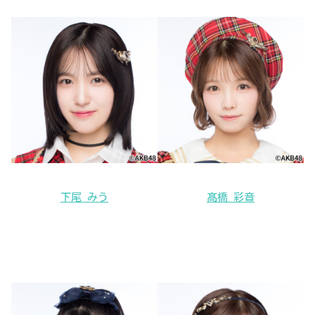
下尾 みう
髙橋 彩音