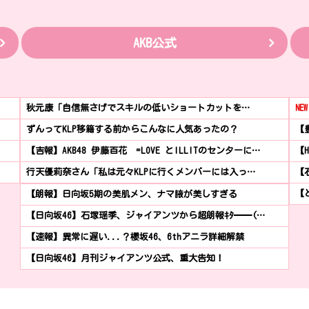
AKB公式
秋元康「自信無さげでスキルの低いショートカットを…
NEW
ずんってKLP移籍する前からこんなに人気あったの？
【
【吉報】AKB48 伊藤百花 =LOVE とILLITのセンターに…
【
行天優莉奈さん「私は元々KLPに行くメンバーには入っ…
【
【と
【朗報】日向坂5期の美肌メン、ナマ腋が美しすぎる
【日向坂46】石塚瑶季、ジャイアンツから超朗報ｷﾀ━━(…
【速報】異常に遅い...？櫻坂46、6thアニラ詳細解禁
【日向坂46】月刊ジャイアンツ公式、重大告知！