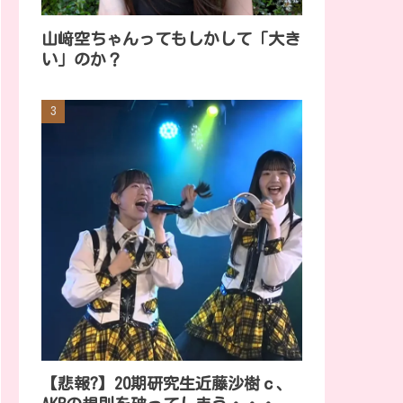
山﨑空ちゃんってもしかして「大き
い」のか？
【悲報?】20期研究生近藤沙樹ｃ、