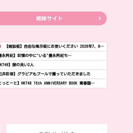
姉妹サイト
!
【雑談板】自由な掲示板にお使いください 2026年7、8…
豊永阿紀】記憶の中に"いる"豊永阿紀ち…
HKT48】頭の良い2人
石井彩音】グラビアもプールで撮っていただきました
っとーと】HKT48 15th ANNIVERSARY BOOK 青春謳…