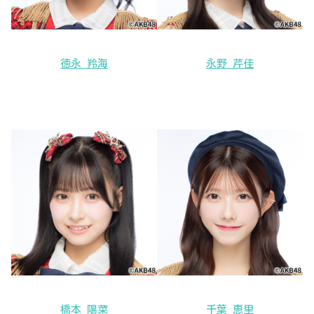
徳永 羚海
永野 芹佳
橋本 陽菜
千葉 恵里