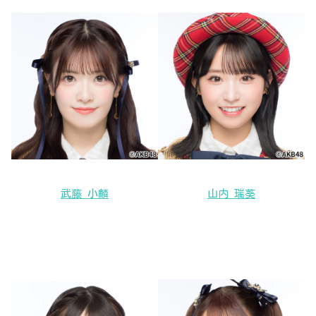
武藤 小麟
山内 瑞葵