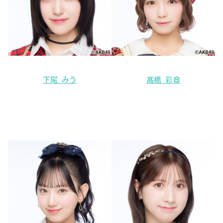
下尾 みう
髙橋 彩音