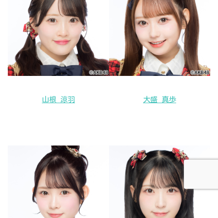
山根 涼羽
大盛 真歩