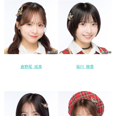
倉野尾 成美
坂川 陽香