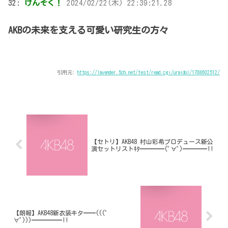
32:
けんそく！
2024/02/22(木) 22:39:21.28
AKBの未来を支える可愛い研究生の方々
引用元:
https://lavender.5ch.net/test/read.cgi/uraidol/1708602512/
【セトリ】AKB48 村山彩希プロデュース新公
演セットリストｷﾀ━━━━(ﾟ∀ﾟ)━━━━!!
【朗報】AKB48新衣装キタ━━(((ﾟ
∀ﾟ)))━━━━━!!