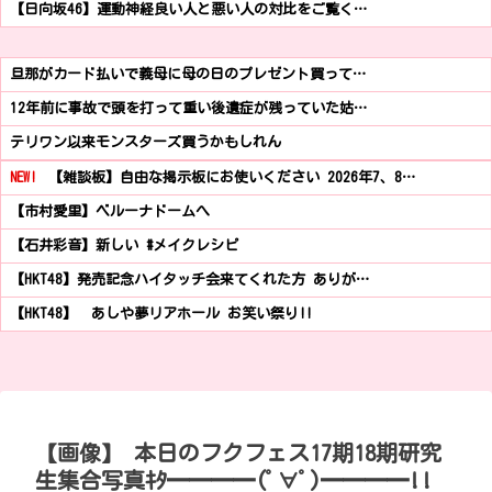
【日向坂46】運動神経良い人と悪い人の対比をご覧く…
旦那がカード払いで義母に母の日のプレゼント買って…
12年前に事故で頭を打って重い後遺症が残っていた姑…
テリワン以来モンスターズ買うかもしれん
NEW!
【雑談板】自由な掲示板にお使いください 2026年7、8…
【市村愛里】ベルーナドームへ
【石井彩音】新しい #メイクレシピ
【HKT48】発売記念ハイタッチ会来てくれた方 ありが…
【HKT48】 あしや夢リアホール お笑い祭り!!
【画像】 本日のフクフェス17期18期研究
生集合写真ｷﾀ━━━━(ﾟ∀ﾟ)━━━━!!