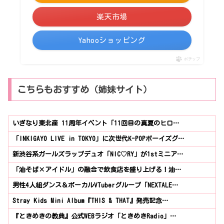
楽天市場
Yahooショッピング
ポチップ
こちらもおすすめ（姉妹サイト）
いぎなり東北産 11周年イベント「11回目の真夏のヒロ…
「INKIGAYO LIVE in TOKYO」に次世代K-POPボーイズグ…
新渋谷系ガールズラップデュオ「NIC♡RY」が1stミニア…
「油そば×アイドル」の融合で飲食店を盛り上げる！油…
男性4人組ダンス＆ボーカルVTuberグループ「NEXTALE…
Stray Kids Mini Album『THIS & THAT』発売記念…
『ときめきの教典』公式WEBラジオ「ときめきRadio」…