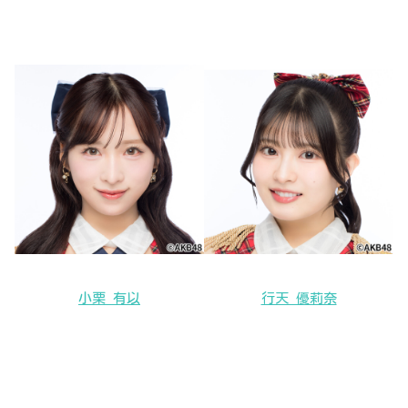
小栗 有以
行天 優莉奈