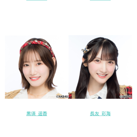
黒須 遥香
長友 彩海