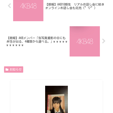
【朗報】AKB18期生 リアルお話し会に続き
オンラインお話し会も完売 (°▽°)
【朗報】AKBメンバー「生写真撮影の日にも
弁当が出る、4種類から選べる。」w w w w w
w w w w w w
お知らせ