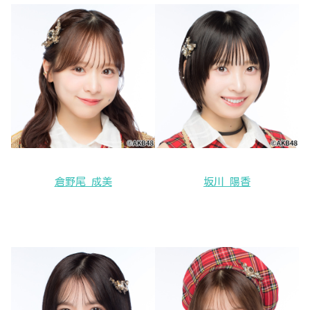
倉野尾 成美
坂川 陽香