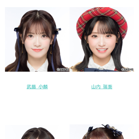
武藤 小麟
山内 瑞葵