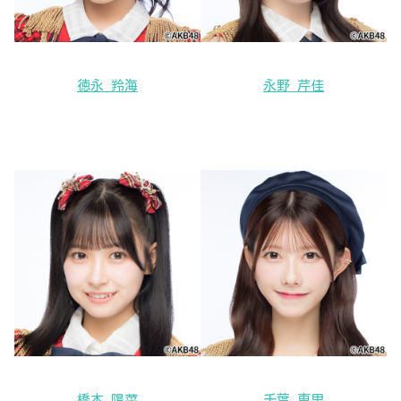
徳永 羚海
永野 芹佳
橋本 陽菜
千葉 恵里