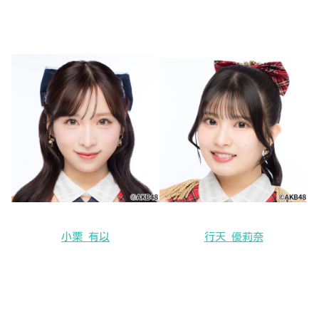
小栗 有以
行天 優莉奈