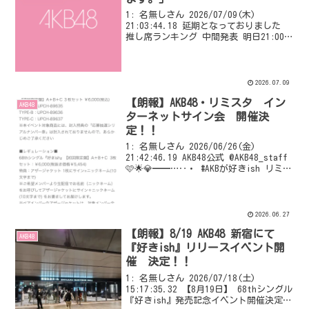
1: 名無しさん 2026/07/09(木)
21:03:44.18 延期となっておりました
推し席ランキング 中間発表 明日21:00よ
り配信いたします。 9月27日(日)16:00
開演 推しが「好きish」コンサートは、
推し席の応募数...
2026.07.09
【朗報】AKB48・リミスタ イン
AKB48
ターネットサイン会 開催決
定！！
1: 名無しさん 2026/06/26(金)
21:42:46.19 AKB48公式 @AKB48_staff
🩷🌟💎━━…‥・ #AKBが好きish リミス
タインターネットサイン会 開催決定❣
・‥…━━💎🌟🩷 ☑生配信でメン
バーに...
2026.06.27
【朗報】8/19 AKB48 新宿にて
AKB48
『好きish』リリースイベント開
催 決定！！
1: 名無しさん 2026/07/18(土)
15:17:35.32 【8月19日】 68thシングル
『好きish』発売記念イベント開催決定！