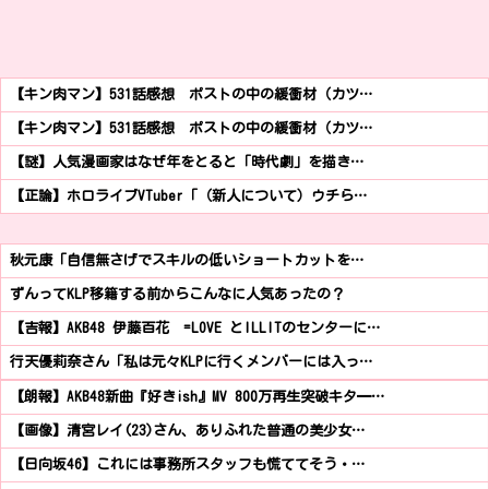
【キン肉マン】531話感想 ポストの中の緩衝材（カツ…
【キン肉マン】531話感想 ポストの中の緩衝材（カツ…
【謎】人気漫画家はなぜ年をとると「時代劇」を描き…
【正論】ホロライブVTuber「（新人について）ウチら…
秋元康「自信無さげでスキルの低いショートカットを…
ずんってKLP移籍する前からこんなに人気あったの？
【吉報】AKB48 伊藤百花 =LOVE とILLITのセンターに…
行天優莉奈さん「私は元々KLPに行くメンバーには入っ…
【朗報】AKB48新曲『好きish』MV 800万再生突破キタ━…
【画像】清宮レイ(23)さん、ありふれた普通の美少女…
【日向坂46】これには事務所スタッフも慌ててそう・…