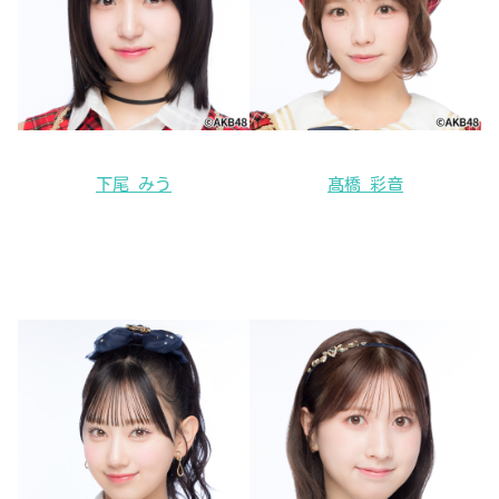
下尾 みう
髙橋 彩音