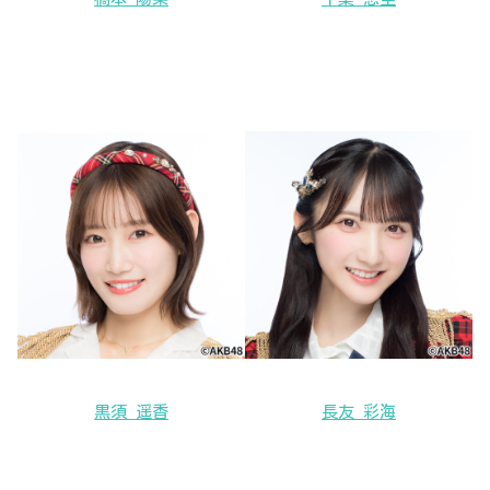
黒須 遥香
長友 彩海