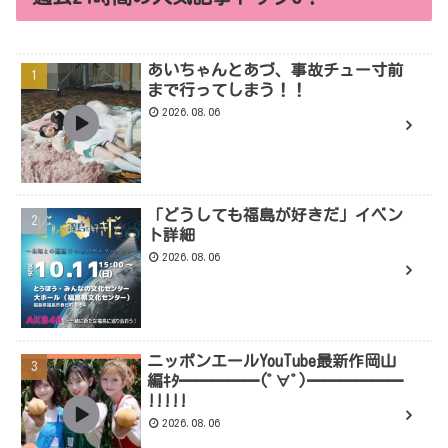
あいちゃんとあづ、事故チュー寸前
まで行ってしまう！！
2026.08.06
「どうしても福島が好きだ」イベン
ト詳細
2026.08.06
ニッポンエールYouTube最新作岡山
編ｷﾀ━━━━━(ﾟ∀ﾟ)━━━━━━
!!!!!
2026.08.06