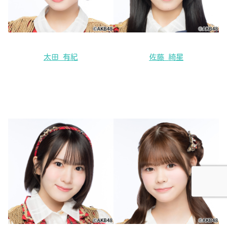
太田 有紀
佐藤 綺星