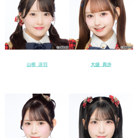
山根 涼羽
大盛 真歩