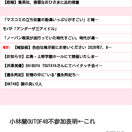
【悲報】集英社、害悪なおひさまに法的措置
「マスコミの立ち位置の勘違いっぷりがすごい」と報…
モバP「アンダーザ三アイドル」
「ノーパン喫茶が流行っていた時代すごい。時代が違…
NEW!
【雑談板】自由な掲示板にお使いください 2026年7、8…
【お知らせ】広島・上野学園ホールにて開催いたしま…
【井澤美優】SHIBUYA TSUTAYAさんにてハイタッチ会イ…
【豊永阿紀】記憶の中に"いる"豊永阿紀ち…
【HKT48】頭の良い2人
小林蘭OUTOF48不参加表明←これ