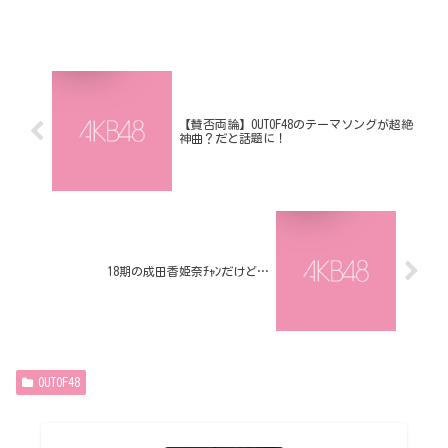
【賛否両論】OUTOF48のテーマソングが超絶
神曲？だと話題に！
18期の成田香姫奈ﾁｬﾝだけど…
OUTOF48