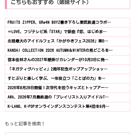
こちらもおすすめ（姉妹サイト）
FRUITS ZIPPER、GRe4N BOYZ書き下ろし東武鉄道コラボ…
＝LOVE、フジテレビ系「STAR」で新曲『恋、はじめま…
北陸最大のアイドルフェス「かがやきフェス2026」第5…
KANSAI COLLECTION 2026 AUTUMN＆WINTERの見どころを…
宮本佳林さんの2027年壁掛けカレンダーが10月3日に発…
「ネガティヴハッピィ」2周年記念ポップアップショッ…
すとぷりと楽しく学ぶ、一生役立つ「ことばの力」を…
2026年8月28日開催！次世代を担うキッズとトップアー…
AWA、2026年7月最終週の「プレイリスト入りアイドルT…
K-LAND、K-POPオンラインダンスコンテスト第4回を9月…
もっと記事を検索！