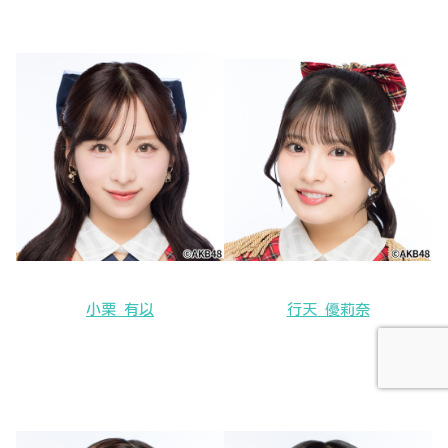
小栗 有以
行天 優莉奈