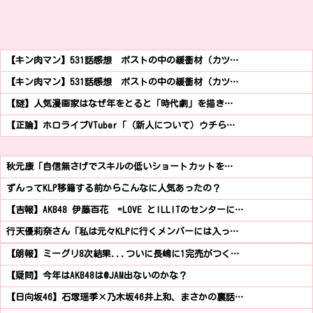
【キン肉マン】531話感想 ポストの中の緩衝材（カツ…
【キン肉マン】531話感想 ポストの中の緩衝材（カツ…
【謎】人気漫画家はなぜ年をとると「時代劇」を描き…
【正論】ホロライブVTuber「（新人について）ウチら…
秋元康「自信無さげでスキルの低いショートカットを…
ずんってKLP移籍する前からこんなに人気あったの？
【吉報】AKB48 伊藤百花 =LOVE とILLITのセンターに…
行天優莉奈さん「私は元々KLPに行くメンバーには入っ…
【朗報】ミーグリ8次結果...ついに長嶋に1完売がつく…
【疑問】今年はAKB48は@JAM出ないのかな？
【日向坂46】石塚瑶季×乃木坂46井上和、まさかの裏話…