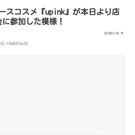
ースコスメ『upink』が本日より店
会に参加した模様！
2023.04.18
ID:+Ym5FUof0