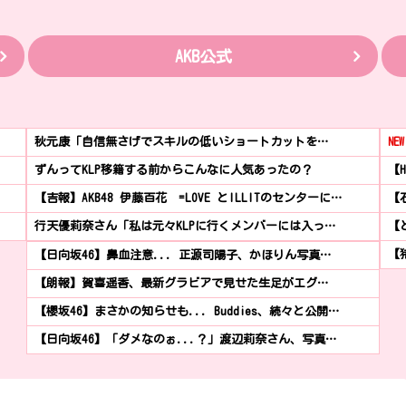
AKB公式
秋元康「自信無さげでスキルの低いショートカットを…
NEW
ずんってKLP移籍する前からこんなに人気あったの？
【
【吉報】AKB48 伊藤百花 =LOVE とILLITのセンターに…
【
行天優莉奈さん「私は元々KLPに行くメンバーには入っ…
【と
【
【日向坂46】鼻血注意... 正源司陽子、かほりん写真…
【朗報】賀喜遥香、最新グラビアで見せた生足がエグ…
【櫻坂46】まさかの知らせも... Buddies、続々と公開…
【日向坂46】「ダメなのぉ...？」渡辺莉奈さん、写真…