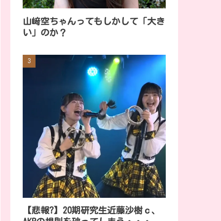
山﨑空ちゃんってもしかして「大き
い」のか？
【悲報?】20期研究生近藤沙樹ｃ、