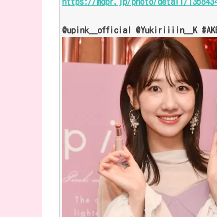
https://mdpr.jp/photo/detail/135843
@upink__official @Yukiriiiin