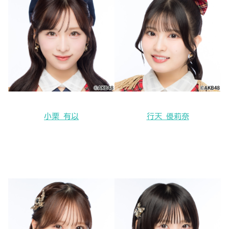
小栗 有以
行天 優莉奈