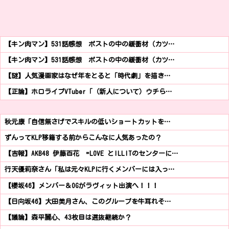
【キン肉マン】531話感想 ポストの中の緩衝材（カツ…
【キン肉マン】531話感想 ポストの中の緩衝材（カツ…
【謎】人気漫画家はなぜ年をとると「時代劇」を描き…
【正論】ホロライブVTuber「（新人について）ウチら…
秋元康「自信無さげでスキルの低いショートカットを…
ずんってKLP移籍する前からこんなに人気あったの？
【吉報】AKB48 伊藤百花 =LOVE とILLITのセンターに…
行天優莉奈さん「私は元々KLPに行くメンバーには入っ…
【櫻坂46】メンバー＆OGがラヴィット出演へ！！！
【日向坂46】大田美月さん、このグループを牛耳れそ…
【議論】森平麗心、43枚目は選抜継続か？