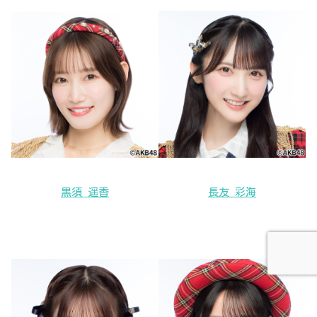
黒須 遥香
長友 彩海