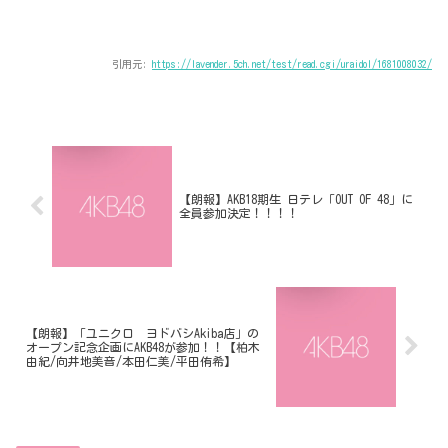
引用元:
https://lavender.5ch.net/test/read.cgi/uraidol/1681008032/
【朗報】AKB18期生 日テレ「OUT OF 48」に
全員参加決定！！！！
【朗報】「ユニクロ ヨドバシAkiba店」の
オープン記念企画にAKB48が参加！！【柏木
由紀/向井地美音/本田仁美/平田侑希】