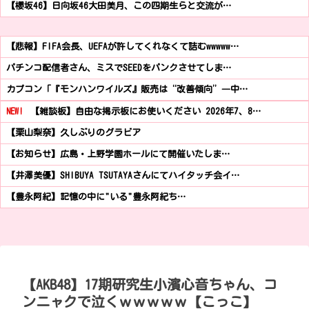
【櫻坂46】日向坂46大田美月、この四期生らと交流が…
【悲報】FIFA会長、UEFAが許してくれなくて詰むwwwww…
パチンコ配信者さん、ミスでSEEDをパンクさせてしま…
カプコン「『モンハンワイルズ』販売は“改善傾向”―中…
NEW!
【雑談板】自由な掲示板にお使いください 2026年7、8…
【栗山梨奈】久しぶりのグラビア
【お知らせ】広島・上野学園ホールにて開催いたしま…
【井澤美優】SHIBUYA TSUTAYAさんにてハイタッチ会イ…
【豊永阿紀】記憶の中に"いる"豊永阿紀ち…
【AKB48】17期研究生小濱心音ちゃん、コ
ンニャクで泣くｗｗｗｗｗ【こっこ】