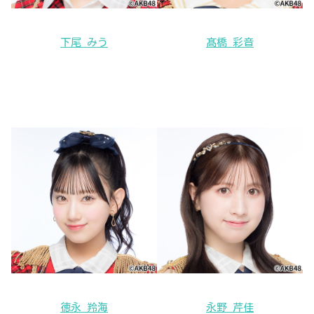
下尾 みう
髙橋 彩音
徳永 羚海
永野 芹佳