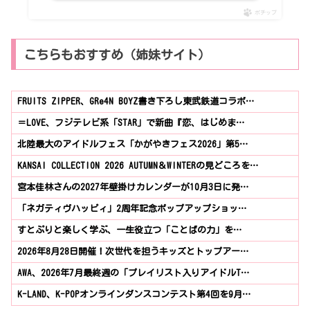
ポチップ
こちらもおすすめ（姉妹サイト）
FRUITS ZIPPER、GRe4N BOYZ書き下ろし東武鉄道コラボ…
＝LOVE、フジテレビ系「STAR」で新曲『恋、はじめま…
北陸最大のアイドルフェス「かがやきフェス2026」第5…
KANSAI COLLECTION 2026 AUTUMN＆WINTERの見どころを…
宮本佳林さんの2027年壁掛けカレンダーが10月3日に発…
「ネガティヴハッピィ」2周年記念ポップアップショッ…
すとぷりと楽しく学ぶ、一生役立つ「ことばの力」を…
2026年8月28日開催！次世代を担うキッズとトップアー…
AWA、2026年7月最終週の「プレイリスト入りアイドルT…
K-LAND、K-POPオンラインダンスコンテスト第4回を9月…