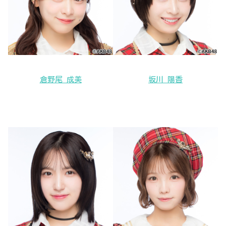
倉野尾 成美
坂川 陽香