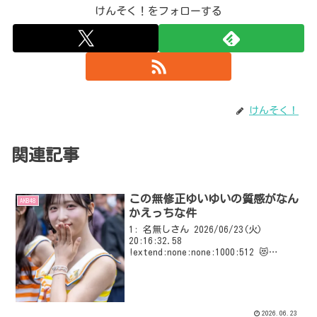
けんそく！をフォローする
けんそく！
関連記事
この無修正ゆいゆいの質感がなん
AKB48
かえっちな件
1: 名無しさん 2026/06/23(火)
20:16:32.58
!extend:none:none:1000:512 😻
VIPQ2_EXTDAT: none:none:1000:512::
EXT was configured
2026.06.23