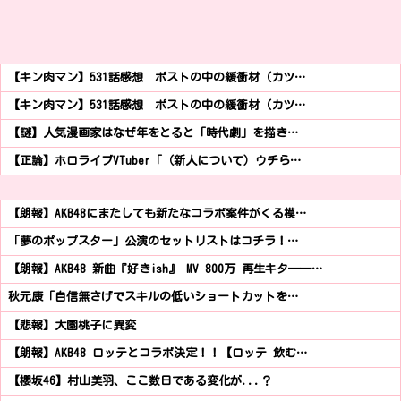
【キン肉マン】531話感想 ポストの中の緩衝材（カツ…
【キン肉マン】531話感想 ポストの中の緩衝材（カツ…
【謎】人気漫画家はなぜ年をとると「時代劇」を描き…
【正論】ホロライブVTuber「（新人について）ウチら…
【朗報】AKB48にまたしても新たなコラボ案件がくる模…
「夢のポップスター」公演のセットリストはコチラ！…
【朗報】AKB48 新曲『好きish』 MV 800万 再生キタ━━…
秋元康「自信無さげでスキルの低いショートカットを…
【悲報】大園桃子に異変
【朗報】AKB48 ロッテとコラボ決定！！【ロッテ 飲む…
【櫻坂46】村山美羽、ここ数日である変化が...？