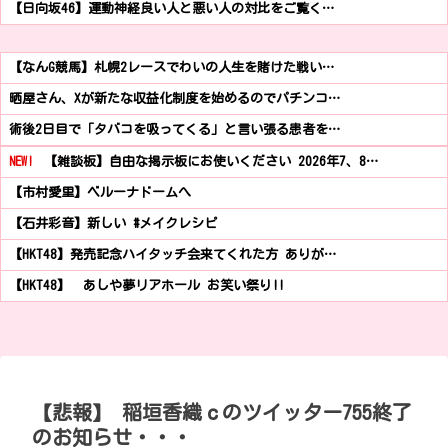
【日向坂46】運動神経良い人と悪い人の対比をご覧く…
【なんG競馬】札幌2レースでわいの人生を賭けた戦い…
晒屋さん、Xが新たな収益化制度を始めるのでパチンコ…
術後2日目で「タバコを吸ってくる」と言い張る患者を…
NEW!
【雑談板】自由な掲示板にお使いください 2026年7、8…
【市村愛里】ベルーナドームへ
【石井彩音】新しい #メイクレシピ
【HKT48】発売記念ハイタッチ会来てくれた方 ありが…
【HKT48】 あしや夢リアホール お笑い祭り!!
【悲報】 稲垣香織ｃのツイッター755終了
のお知らせ・・・