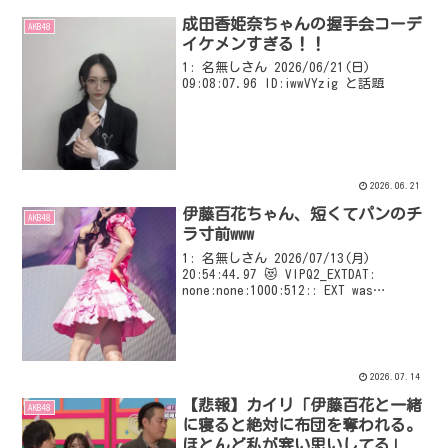
成田香姫奈ちゃんの握手会コーデ
AKB48
イケメンすぎる！！
1: 名無しさん 2026/06/21(日)
09:08:07.96 ID:iwwVYzig と話題
2026.06.21
伊藤百花ちゃん、短くてパンのチ
AKB48
ラ寸前www
1: 名無しさん 2026/07/13(月)
20:54:44.97 😻 VIPQ2_EXTDAT:
none:none:1000:512:: EXT was
configured
2026.07.14
【悲報】カイリ「伊藤百花と一緒
AKB48
に寝ると絶対に布団を奪われる。
ほとんど私が寒い思いしてる」