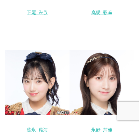
下尾 みう
髙橋 彩音
徳永 羚海
永野 芹佳