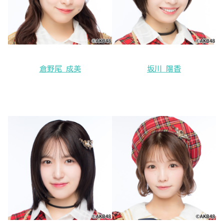
倉野尾 成美
坂川 陽香