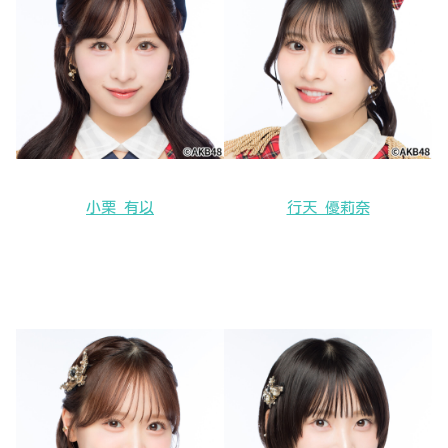
小栗 有以
行天 優莉奈