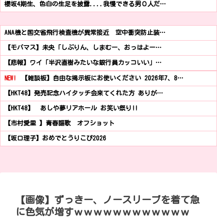
櫻坂4期生、色白の生足を披露....我慢できる男０人だ…
ANA機と国交省飛行検査機が異常接近 空中衝突防止装…
【モバマス】未央「しぶりん、しまむー、おっはよー…
【悲報】ワイ「半沢直樹みたいな銀行員カッコいい」…
NEW!
【雑談板】自由な掲示板にお使いください 2026年7、8…
【HKT48】発売記念ハイタッチ会来てくれた方 ありが…
【HKT48】 あしや夢リアホール お笑い祭り!!
【市村愛里 】青春謳歌 オフショット
【坂口理子】おめでとうりこぴ2026
【画像】ずっきー、ノースリーブを着て急
に色気が増すｗｗｗｗｗｗｗｗｗｗｗｗ