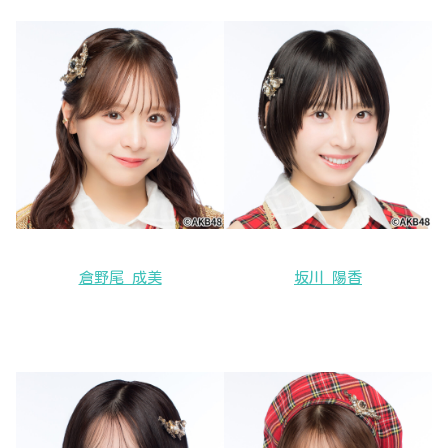
倉野尾 成美
坂川 陽香