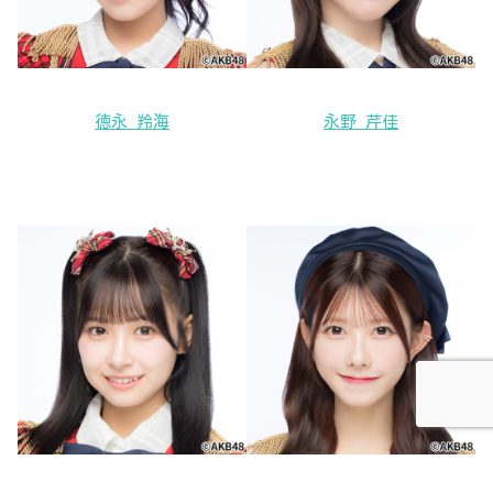
徳永 羚海
永野 芹佳