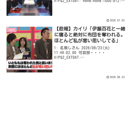
VIPQ2_EXTDAT: none:none:1000:512::
EXT was configured
2026.07.03
【悲報】カイリ「伊藤百花と一緒
AKB48
に寝ると絶対に布団を奪われる。
ほとんど私が寒い思いしてる」
1: 名無しさん 2026/06/23(火)
11:46:02.90 可哀想・・・・
VIPQ2_EXTDAT:
none:none:1000:512:donguri=0/4: EXT
was configured
2026.06.23