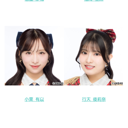
小栗 有以
行天 優莉奈