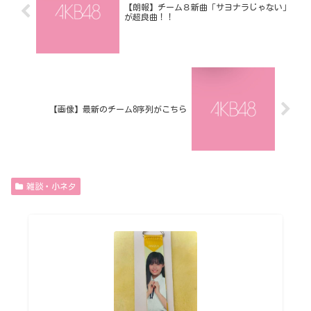
【朗報】チーム８新曲「サヨナラじゃない」
が超良曲！！
【画像】最新のチーム8序列がこちら
雑談・小ネタ