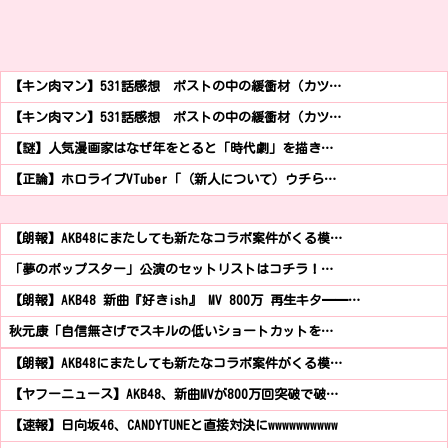
【キン肉マン】531話感想 ポストの中の緩衝材（カツ…
【キン肉マン】531話感想 ポストの中の緩衝材（カツ…
【謎】人気漫画家はなぜ年をとると「時代劇」を描き…
【正論】ホロライブVTuber「（新人について）ウチら…
【朗報】AKB48にまたしても新たなコラボ案件がくる模…
「夢のポップスター」公演のセットリストはコチラ！…
【朗報】AKB48 新曲『好きish』 MV 800万 再生キタ━━…
秋元康「自信無さげでスキルの低いショートカットを…
【朗報】AKB48にまたしても新たなコラボ案件がくる模…
【ヤフーニュース】AKB48、新曲MVが800万回突破で破…
【速報】日向坂46、CANDYTUNEと直接対決にwwwwwwwwww