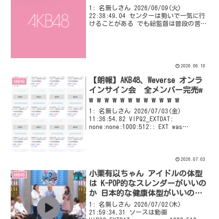
1: 名無しさん 2026/06/09(火)
22:38:49.04 センターは勢いで一気に行
けることがある でも総監督は普段の言動
と信頼の積み重ねが全部出る メンバーに
も運営にもヲタにも見られるポジション
実はAKBで一番難しい役職だと思...
2026.06.10
【朗報】AKB48、Weverse オンラ
AKB48
インサイン会 全メンバー完売w
w w w w w w w w w w w w
1: 名無しさん 2026/07/03(金)
11:36:54.82 VIPQ2_EXTDAT:
none:none:1000:512:: EXT was
configured
2026.07.03
小栗有以ちゃん アイドルの体型
AKB48
は K-POP的なスレンダーがいいの
か 日本的な健康体型がいいのか
考えている模様！！
1: 名無しさん 2026/07/02(木)
21:59:34.31 ソースは動画