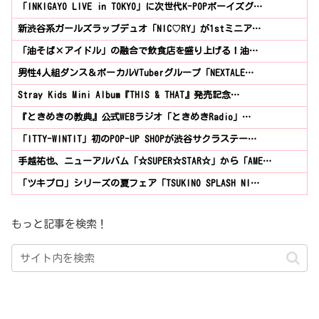
「INKIGAYO LIVE in TOKYO」に次世代K-POPボーイズグ…
新渋谷系ガールズラップデュオ「NIC♡RY」が1stミニア…
「油そば×アイドル」の融合で飲食店を盛り上げる！油…
男性4人組ダンス＆ボーカルVTuberグループ「NEXTALE…
Stray Kids Mini Album『THIS & THAT』発売記念…
『ときめきの教典』公式WEBラジオ「ときめきRadio」…
「ITTY-WINTIT」初のPOP-UP SHOPが渋谷サクラステー…
手越祐也、ニューアルバム「☆SUPER☆STAR☆」から「AME…
「ツキプロ」シリーズの夏フェア「TSUKINO SPLASH NI…
もっと記事を検索！