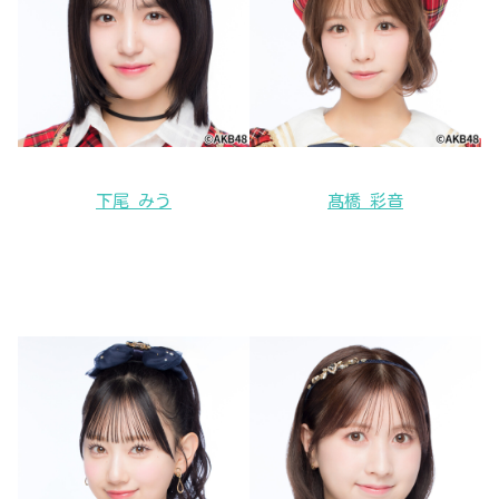
下尾 みう
髙橋 彩音