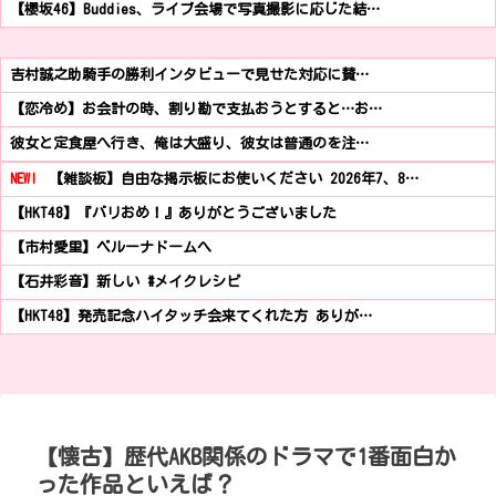
【櫻坂46】Buddies、ライブ会場で写真撮影に応じた結…
吉村誠之助騎手の勝利インタビューで見せた対応に賛…
【恋冷め】お会計の時、割り勘で支払おうとすると…お…
彼女と定食屋へ行き、俺は大盛り、彼女は普通のを注…
NEW!
【雑談板】自由な掲示板にお使いください 2026年7、8…
【HKT48】『バリおめ！』ありがとうございました
【市村愛里】ベルーナドームへ
【石井彩音】新しい #メイクレシピ
【HKT48】発売記念ハイタッチ会来てくれた方 ありが…
【懐古】歴代AKB関係のドラマで1番面白か
った作品といえば？