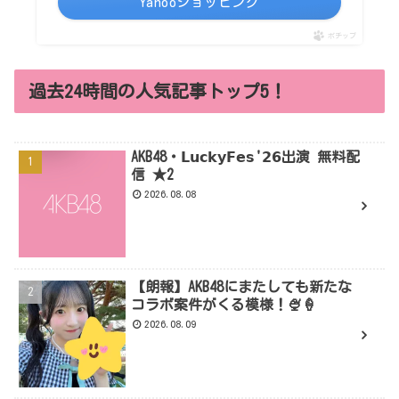
Yahooショッピング
ポチップ
過去24時間の人気記事トップ5！
AKB48・𝗟𝘂𝗰𝗸𝘆𝗙𝗲𝘀'𝟮𝟲出演 無料配
信 ★2
2026.08.08
【朗報】AKB48にまたしても新たな
コラボ案件がくる模様！🍨🍦
2026.08.09