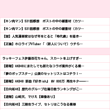
【キン肉マン】531話感想 ポストの中の緩衝材（カツ…
【キン肉マン】531話感想 ポストの中の緩衝材（カツ…
【謎】人気漫画家はなぜ年をとると「時代劇」を描き…
【正論】ホロライブVTuber「（新人について）ウチら…
ラッキーフェス伊藤百花ちゃん、スカートを上げすぎ…
【朗報】AKB48にまたしても新たなコラボ案件がくる模…
「夢のポップスター」公演のセットリストはコチラ！…
【朗報】AKB48 新曲『好きish』 MV 800万 再生キタ━━…
【日向坂46】歴代のグループ在籍日数ランキングがこ…
【速報】山﨑天、でけえ【画像あり】
【日向坂46】三期生ライブ、セトリはこうなる模様