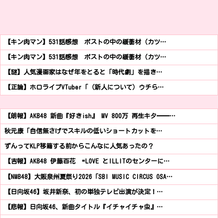
【キン肉マン】531話感想 ポストの中の緩衝材（カツ…
【キン肉マン】531話感想 ポストの中の緩衝材（カツ…
【謎】人気漫画家はなぜ年をとると「時代劇」を描き…
【正論】ホロライブVTuber「（新人について）ウチら…
【朗報】AKB48 新曲『好きish』 MV 800万 再生キタ━━…
秋元康「自信無さげでスキルの低いショートカットを…
ずんってKLP移籍する前からこんなに人気あったの？
【吉報】AKB48 伊藤百花 =LOVE とILLITのセンターに…
【NMB48】大阪泉州夏祭り2026「SBI MUSIC CIRCUS OSA…
【日向坂46】坂井新奈、初の単独テレビ出演が決定！…
【悲報】日向坂46、新曲タイトル『イチャイチャ虫』…