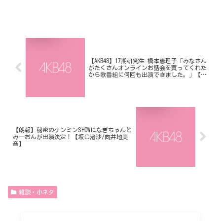
【AKB48】17期研究生 橋本恵理子「みなさん
がたくさんオンラインお話会を買ってくれた
から歌番組に何回も出演できました。」【え
りちゃん】
【朗報】秘密のケンミンSHOWになぎちゃんと
みーおんが出演決定！【坂口渚沙/向井地美
音】
雑談・小ネタ