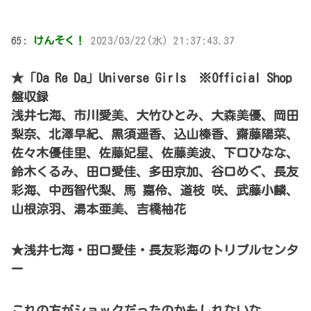
65:
けんそく！
2023/03/22(水) 21:37:43.37
★「Da Re Da」Universe Girls ※Official Shop
盤収録
浅井七海、市川愛美、大竹ひとみ、大森美優、岡田
梨奈、北澤早紀、黒須遥香、込山榛香、齋藤陽菜、
佐々木優佳里、佐藤妃星、佐藤美波、下口ひなな、
鈴木くるみ、田口愛佳、多田京加、谷口めぐ、長友
彩海、中西智代梨、馬 嘉伶、道枝 咲、武藤小麟、
山根涼羽、湯本亜美、吉橋柚花
★浅井七海・田口愛佳・長友彩海のトリプルセンタ
ー
これの方がショックだったのかもしれないな