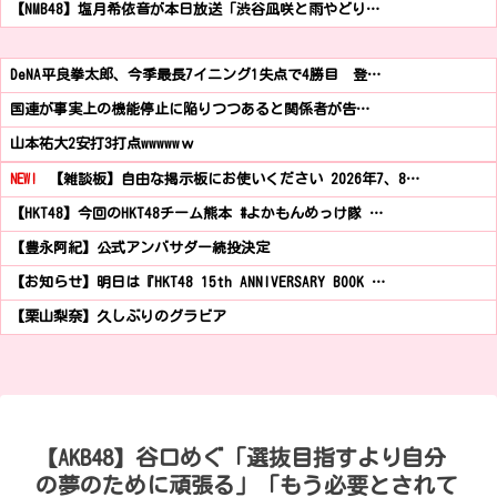
【NMB48】塩月希依音が本日放送「渋谷凪咲と雨やどり…
DeNA平良拳太郎、今季最長7イニング1失点で4勝目 登…
国連が事実上の機能停止に陥りつつあると関係者が告…
山本祐大2安打3打点wwwwwｗ
NEW!
【雑談板】自由な掲示板にお使いください 2026年7、8…
【HKT48】今回のHKT48チーム熊本 #よかもんめっけ隊 …
【豊永阿紀】公式アンバサダー続投決定
【お知らせ】明日は『HKT48 15th ANNIVERSARY BOOK …
【栗山梨奈】久しぶりのグラビア
【AKB48】谷口めぐ「選抜目指すより自分
の夢のために頑張る」「もう必要とされて