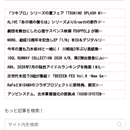
「ツキプロ」シリーズの夏フェア「TSUKINO SPLASH NI…
ALIVE「あの頃の僕らは」シリーズよりGrowthの新作ド…
劇団を舞台にした心理サスペンス映画『DOPPEL』が期…
NORD、結成10周年を記念しEP「1/N」をCD＆デジタルリ…
今年の夏も乃木坂46と一緒に！ 川﨑桜2年ぶり表紙巻…
IDOL RUNWAY COLLECTION 2026 A/W、第2弾出演者にJui…
AWA、2026年7月の独自アイドルランキングを発表！M!L…
次世代を担う3組が集結！「BEEEEM FES Vol.8 -New Ge…
ReFaとMISAMOのコラボプロジェクトに新特典、限定ト…
アソビシステム、北米事業強化の新拠点「ASOBISYSTEM…
もっと記事を検索！