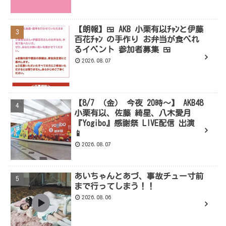
【朗報】🍱 AKB 小栗有以ﾁｬﾝと伊藤
百花ﾁｬﾝ の手作り お弁当が食べれ
るイベント 参加者募集 🍱
2026.08.07
【8/7 （金） 今夜 20時～】 AKB48
小栗有以、佐藤 綺星、八木愛月
『Yogibo』感謝祭 LIVE配信 出演
📱
2026.08.07
あいちゃんとあづ、事故チュー寸前
まで行ってしまう！！
2026.08.06