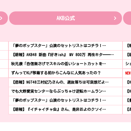
AKB公式
「夢のポップスター」公演のセットリストはコチラ！…
【
【朗報】AKB48 新曲『好きish』 MV 800万 再生キタ━━…
【
秋元康「自信無さげでスキルの低いショートカットを…
シ
ずんってKLP移籍する前からこんなに人気あったの？
NEW
【悲報】NGT48三村妃乃さんの、選抜落ちは可哀想だよ…
【
でも大野愛実センターならぶっちゃけ逆転ホームラン…
【
「夢のポップスター」公演のセットリストはコチラ！…
【
【朗報】『イチャイチャ虫』さん、是非およのクソイ…
【お