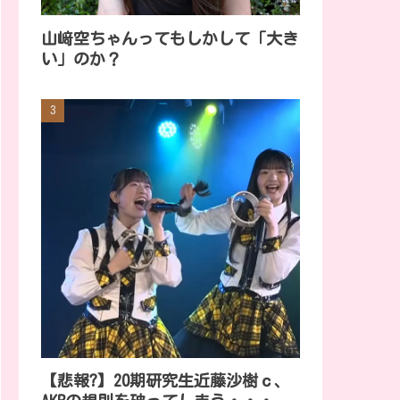
山﨑空ちゃんってもしかして「大き
い」のか？
【悲報?】20期研究生近藤沙樹ｃ、