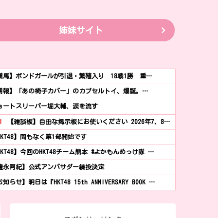
姉妹サイト
競馬】ボンドガールが引退・繁殖入り 18戦1勝 重…
朗報】「あの椅子カバー」のカプセルトイ、爆誕。…
ョートスリーパー堀大輔、涙を流す
!
【雑談板】自由な掲示板にお使いください 2026年7、8…
HKT48】間もなく第1部開始です
HKT48】今回のHKT48チーム熊本 #よかもんめっけ隊 …
豊永阿紀】公式アンバサダー続投決定
知らせ】明日は『HKT48 15th ANNIVERSARY BOOK …