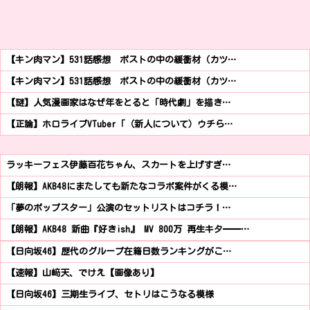
【キン肉マン】531話感想 ポストの中の緩衝材（カツ…
【キン肉マン】531話感想 ポストの中の緩衝材（カツ…
【謎】人気漫画家はなぜ年をとると「時代劇」を描き…
【正論】ホロライブVTuber「（新人について）ウチら…
ラッキーフェス伊藤百花ちゃん、スカートを上げすぎ…
【朗報】AKB48にまたしても新たなコラボ案件がくる模…
「夢のポップスター」公演のセットリストはコチラ！…
【朗報】AKB48 新曲『好きish』 MV 800万 再生キタ━━…
【日向坂46】歴代のグループ在籍日数ランキングがこ…
【速報】山﨑天、でけえ【画像あり】
【日向坂46】三期生ライブ、セトリはこうなる模様