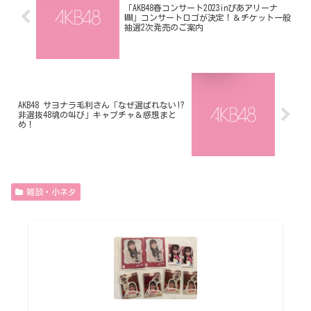
「AKB48春コンサート2023inぴあアリーナ
MM」コンサートロゴが決定！＆チケット一般
抽選2次発売のご案内
AKB48 サヨナラ毛利さん「なぜ選ばれない!?
非選抜48魂の叫び」キャプチャ＆感想まと
め！
雑談・小ネタ