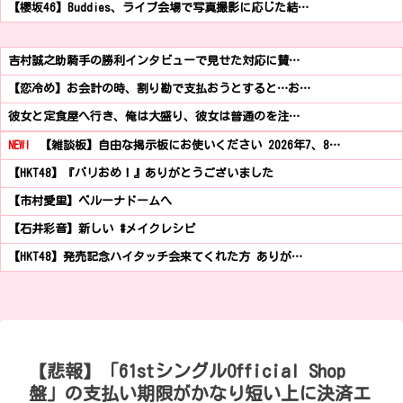
【櫻坂46】Buddies、ライブ会場で写真撮影に応じた結…
吉村誠之助騎手の勝利インタビューで見せた対応に賛…
【恋冷め】お会計の時、割り勘で支払おうとすると…お…
彼女と定食屋へ行き、俺は大盛り、彼女は普通のを注…
NEW!
【雑談板】自由な掲示板にお使いください 2026年7、8…
【HKT48】『バリおめ！』ありがとうございました
【市村愛里】ベルーナドームへ
【石井彩音】新しい #メイクレシピ
【HKT48】発売記念ハイタッチ会来てくれた方 ありが…
【悲報】「61stシングルOfficial Shop
盤」の支払い期限がかなり短い上に決済エ