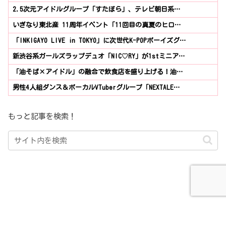
2.5次元アイドルグループ「すたぽら」、テレビ朝日系…
いぎなり東北産 11周年イベント「11回目の真夏のヒロ…
「INKIGAYO LIVE in TOKYO」に次世代K-POPボーイズグ…
新渋谷系ガールズラップデュオ「NIC♡RY」が1stミニア…
「油そば×アイドル」の融合で飲食店を盛り上げる！油…
男性4人組ダンス＆ボーカルVTuberグループ「NEXTALE…
もっと記事を検索！