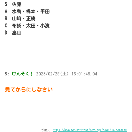
S 佐藤
A 水島・橋本・平田
B 山﨑・正鋳
C 布袋・太田・小濱
D 畠山
8:
けんそく！
2023/02/25(土) 13:01:48.04
見てからにしなさい
引用元:
https://nova.5ch.net/test/read.cgi/akb48/1677293909/