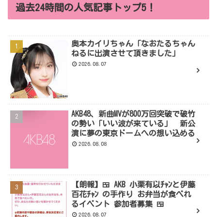
過去24時間の人気記事トップ5！
奥本カイリちゃん「なおたるちゃん
ねるに出演させて頂きました」
2026.08.07
AKB48、新曲MVが800万回突破で破竹
の勢い「いい波が来ている」 新公
演に夢の東京ドームへの想い込める
2026.08.08
【朗報】🍱 AKB 小栗有以ﾁｬﾝと伊藤
百花ﾁｬﾝ の手作り お弁当が食べれ
るイベント 参加者募集 🍱
2026.08.07