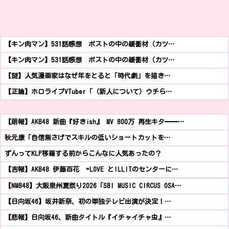
【キン肉マン】531話感想 ポストの中の緩衝材（カツ…
【キン肉マン】531話感想 ポストの中の緩衝材（カツ…
【謎】人気漫画家はなぜ年をとると「時代劇」を描き…
【正論】ホロライブVTuber「（新人について）ウチら…
【朗報】AKB48 新曲『好きish』 MV 800万 再生キタ━━…
秋元康「自信無さげでスキルの低いショートカットを…
ずんってKLP移籍する前からこんなに人気あったの？
【吉報】AKB48 伊藤百花 =LOVE とILLITのセンターに…
【NMB48】大阪泉州夏祭り2026「SBI MUSIC CIRCUS OSA…
【日向坂46】坂井新奈、初の単独テレビ出演が決定！…
【悲報】日向坂46、新曲タイトル『イチャイチャ虫』…