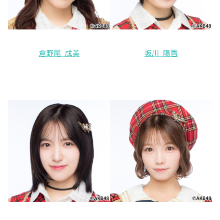
倉野尾 成美
坂川 陽香