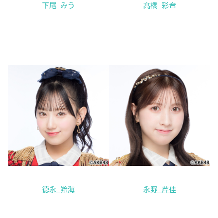
下尾 みう
髙橋 彩音
徳永 羚海
永野 芹佳