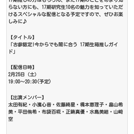
らない方にも、17期研究生10名の魅力を知っていただ
けるスペシャルな配信となる予定ですので、ぜひお楽
しみに♪
【タイトル】
「古参認定!今からでも間に合う 17期生箱推しガイ
ド」
【配信日時】
2月25日（土）
19:00～20:30(予定)
【出演メンバー】
太田有紀・小濱心音・佐藤綺星・橋本恵理子・畠山希
美・平田侑希・布袋百椛・正鋳真優・水島美結・山﨑
空