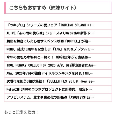
こちらもおすすめ（姉妹サイト）
「ツキプロ」シリーズの夏フェア「TSUKINO SPLASH NI…
ALIVE「あの頃の僕らは」シリーズよりGrowthの新作ド…
劇団を舞台にした心理サスペンス映画『DOPPEL』が期…
NORD、結成10周年を記念しEP「1/N」をCD＆デジタルリ…
今年の夏も乃木坂46と一緒に！ 川﨑桜2年ぶり表紙巻…
IDOL RUNWAY COLLECTION 2026 A/W、第2弾出演者にJui…
AWA、2026年7月の独自アイドルランキングを発表！M!L…
次世代を担う3組が集結！「BEEEEM FES Vol.8 -New Ge…
ReFaとMISAMOのコラボプロジェクトに新特典、限定ト…
アソビシステム、北米事業強化の新拠点「ASOBISYSTEM…
もっと記事を検索！