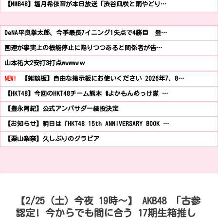
【NMB48】塩月希依音が本日放送「渋谷凪咲と雨やどり…
DeNA平良拳太郎、今季最長7イニング1失点で4勝目 登…
国連が事実上の機能停止に陥りつつあると関係者が告…
山本祐大2安打3打点wwwwwｗ
NEW!
【雑談板】自由な掲示板にお使いください 2026年7、8…
【HKT48】今回のHKT48チーム熊本 #よかもんめっけ隊 …
【豊永阿紀】公式アンバサダー続投決定
【お知らせ】明日は『HKT48 15th ANNIVERSARY BOOK …
【栗山梨奈】久しぶりのグラビア
【2/25（土）今夜 19時～】 AKB48 「古参
認定! 今からでも間に合う 17期生箱推し