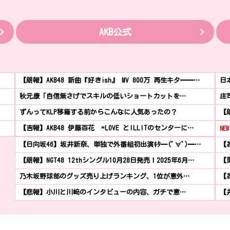
AKB公式
【朗報】AKB48 新曲『好きish』 MV 800万 再生キタ━━…
日
秋元康「自信無さげでスキルの低いショートカットを…
庄
ずんってKLP移籍する前からこんなに人気あったの？
【
【吉報】AKB48 伊藤百花 =LOVE とILLITのセンターに…
NEW
【日向坂46】坂井新奈、単独で外番組初出演ｷﾀ━(ﾟ∀ﾟ)━…
【お
【朗報】NGT48 12thシングル10月28日発売！2025年6月…
【
乃木坂野球部のグッズ売り上げランキング、1位が意外…
【
【悲報】小川と川﨑のインタビューの内容、ガチで意…
【