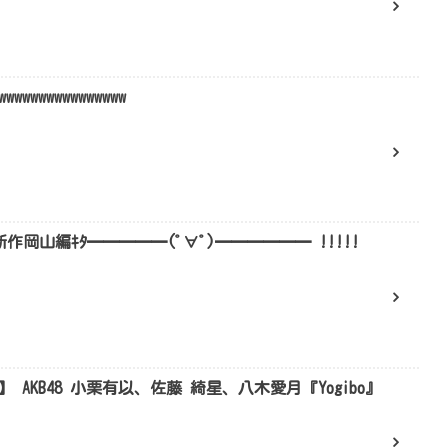
wwwwwwwwwwww
新作岡山編ｷﾀ━━━━━(ﾟ∀ﾟ)━━━━━━ !!!!!
～】 AKB48 小栗有以、佐藤 綺星、八木愛月『Yogibo』