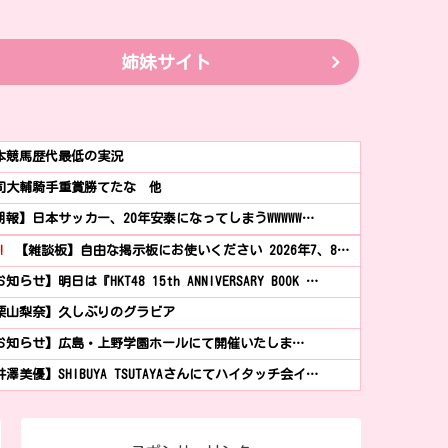
姉妹サイト
本競馬歴代最低の実況
司大輔騎手重賞勝てたな 他
朗報】日本サッカー、20年安泰になってしまうWWWWW…
!
【雑談板】自由な掲示板にお使いください 2026年7、8…
知らせ】明日は『HKT48 15th ANNIVERSARY BOOK …
栗山梨奈】久しぶりのグラビア
お知らせ】広島・上野学園ホールにて開催いたしま…
井澤美優】SHIBUYA TSUTAYAさんにてハイタッチ会イ…