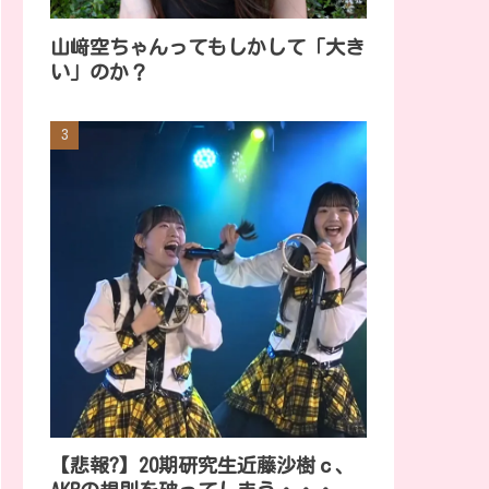
山﨑空ちゃんってもしかして「大き
い」のか？
【悲報?】20期研究生近藤沙樹ｃ、